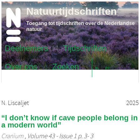
Natuurtijdschriften
Toegang tot tijdschriften over de Nederlandse
natuur
Deelnemers
Tijdschriften
Over ons
Zoeken
NL
EN
N. Liscaljet
2025
“I don’t know if cave people belong in
a modern world”
Cranium
, Volume 43 - Issue 1 p. 3- 3