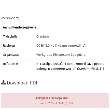
voorwoord
Aanvullende gegevens
Tijdschrift
Cranium
Rechten
CC BY 3.0 NL ("Naamsvermelding")
Organisatie
Werkgroep Pleistocene Zoogdieren
Referentie
N. Liscaljet. (2025). “I don’t know if cave people
belong in a modern world”.
Cranium
,
43
(1), 3–3.
Download PDF
Imposed Embargo until:
Tue, June 01 2027 at 00:00 (CEST)