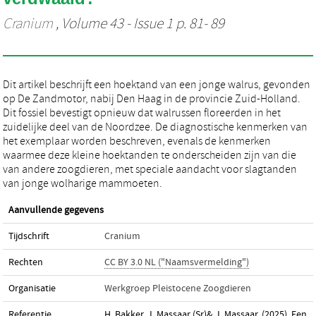
Cranium
, Volume 43 - Issue 1 p. 81- 89
Dit artikel beschrijft een hoektand van een jonge walrus, gevonden
op De Zandmotor, nabij Den Haag in de provincie Zuid-Holland.
Dit fossiel bevestigt opnieuw dat walrussen floreerden in het
zuidelijke deel van de Noordzee. De diagnostische kenmerken van
het exemplaar worden beschreven, evenals de kenmerken
waarmee deze kleine hoektanden te onderscheiden zijn van die
van andere zoogdieren, met speciale aandacht voor slagtanden
van jonge wolharige mammoeten.
Aanvullende gegevens
Tijdschrift
Cranium
Rechten
CC BY 3.0 NL ("Naamsvermelding")
Organisatie
Werkgroep Pleistocene Zoogdieren
Referentie
H. Bakker, J. Massaar (Sr)& J. Massaar. (2025). Een