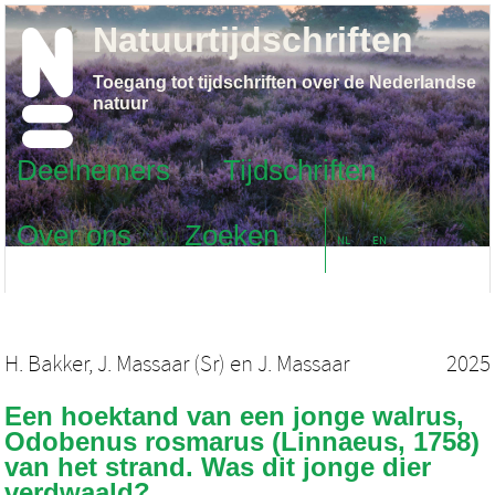
Natuurtijdschriften
Toegang tot tijdschriften over de Nederlandse
natuur
Deelnemers
Tijdschriften
Over ons
Zoeken
NL
EN
H. Bakker
,
J. Massaar (Sr)
en
J. Massaar
2025
Een hoektand van een jonge walrus,
Odobenus rosmarus (Linnaeus, 1758)
van het strand. Was dit jonge dier
verdwaald?