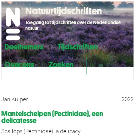
Natuurtijdschriften
Toegang tot tijdschriften over de Nederlandse
natuur
Deelnemers
Tijdschriften
Over ons
Zoeken
NL
EN
Jan Kuiper
2022
Mantelschelpen (Pectinidae), een
delicatesse
Scallops (Pectinidae), a delicacy