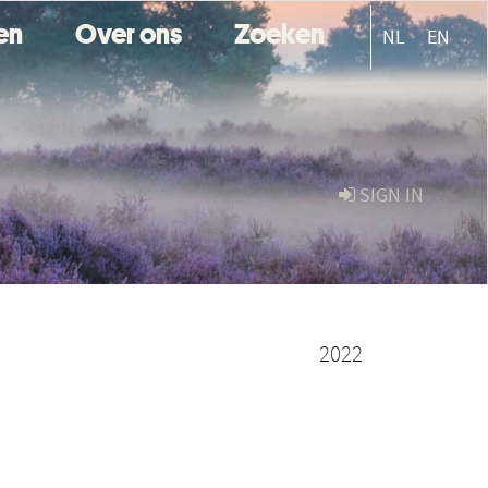
ten
Over ons
Zoeken
NL
EN
SIGN IN
2022