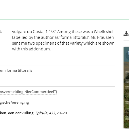
k
l
with this addendum.
m forma littoralis
amsvermelding-NietCommercieel")
ische Vereniging
lken, een aanvulling.
Spirula
,
433
, 20–20.