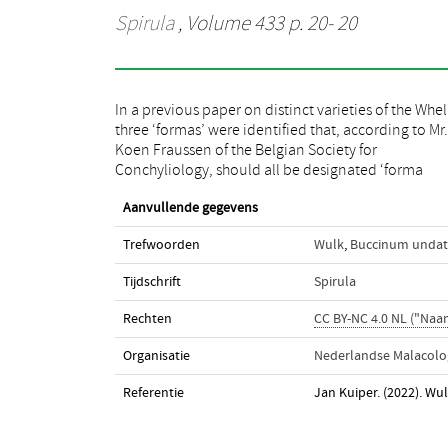
Spirula
, Volume 433 p. 20- 20
In a previous paper on distinct varieties of the Whel
vulgare da Costa, 1778’. Among these was a Whelk shel
three ‘formas’ were identified that, according to Mr.
labelled by the author as ‘forma littoralis’. Mr. Fraussen
Koen Fraussen of the Belgian Society for
sent me two specimens of that variety which are shown
Conchyliology, should all be designated ‘forma
Aanvullende gegevens
Trefwoorden
Wulk
,
Buccinum undatu
Tijdschrift
Spirula
Rechten
CC BY-NC 4.0 NL ("Na
Organisatie
Nederlandse Malacolog
Referentie
Jan Kuiper. (2022). Wu