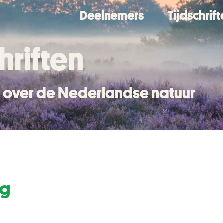
Deelnemers
Tijdschrif
hriften
en over de Nederlandse natuur
ng