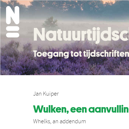
Natuurtijdsc
Toegang tot tijdschrift
Jan Kuiper
Wulken, een aanvulli
Whelks, an addendum