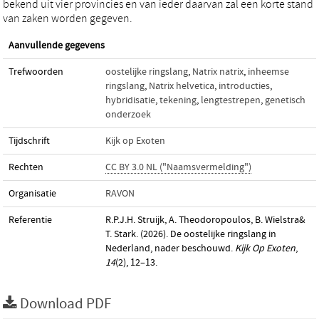
bekend uit vier provincies en van ieder daarvan zal een korte stand
van zaken worden gegeven.
Aanvullende gegevens
Trefwoorden
oostelijke ringslang
,
Natrix natrix
,
inheemse
ringslang
,
Natrix helvetica
,
introducties
,
hybridisatie
,
tekening
,
lengtestrepen
,
genetisch
onderzoek
Tijdschrift
Kijk op Exoten
Rechten
CC BY 3.0 NL ("Naamsvermelding")
Organisatie
RAVON
Referentie
R.P.J.H. Struijk, A. Theodoropoulos, B. Wielstra&
T. Stark. (2026). De oostelijke ringslang in
Nederland, nader beschouwd.
Kijk Op Exoten
,
14
(2), 12–13.
Download PDF