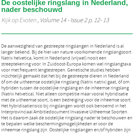
De oostelijke ringslang in Nederland,
nader beschouwd
Kijk op Exoten
, Volume 14 - Issue 2 p. 12- 13
De aanwezigheid van gestreepte ringslangen in Nederland is al
langer bekend. Bij de hier van nature voorkomende ringslangsoort
Natrix helvetica, komt in Nederland (vrijwel) nooit een
streeptekening voor. In Zuidoost-Europa komen wel ringslangtaxa
voor met frequent lengtestrepen. Genetische studies hebben
inzichtelijk gemaakt dat het bij de gestreepte dieren in Nederland
óf om de uitheemse oostelijke ringslang (Natrix natrix) gaat, óf om
hybriden tussen de oostelijke ringslang en de inheemse ringslang
(Natrix helvetica). Niet alleen competitie maar vooral hybridisatie
met de uitheemse soort, is een bedreiging voor de inheemse soort.
Het hybridisatierisico bij ringslangen wordt ook benoemd in het
Interprovinciaal Ambitiedocument Invasieve Uitheemse Soorten.
Het is daarom zaak de oostelijke ringslang nader te beschouwen en
te bepalen welke beschermingsmogelijkheden er voor de
inheemse ringslang zijn. Oostelijke ringslangen en/of hybriden zijn