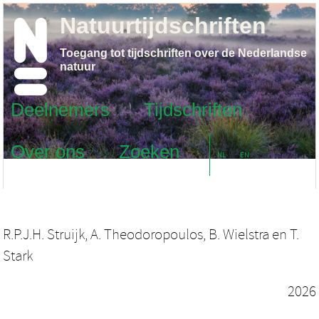
Natuurtijdschriften
Toegang tot tijdschriften over de Nederlandse
natuur
Deelnemers
Tijdschriften
Over ons
Zoeken
NL
EN
R.P.J.H. Struijk
,
A. Theodoropoulos
,
B. Wielstra
en
T.
Stark
2026