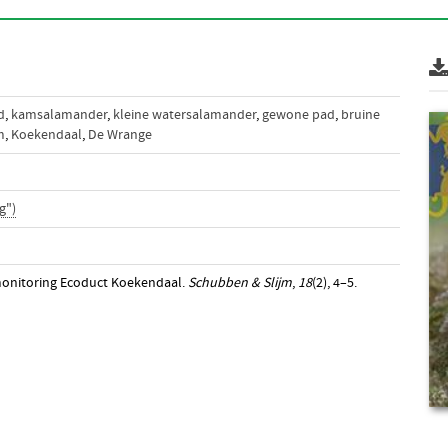
d
,
kamsalamander
,
kleine watersalamander
,
gewone pad
,
bruine
m
,
Koekendaal
,
De Wrange
g")
r monitoring Ecoduct Koekendaal.
Schubben & Slijm
,
18
(2), 4–5.