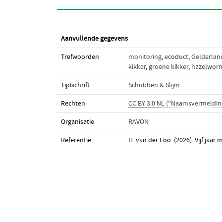
Aanvullende gegevens
Trefwoorden
monitoring
,
ecoduct
,
Gelderlan
kikker
,
groene kikker
,
hazelwor
Tijdschrift
Schubben & Slijm
Rechten
CC BY 3.0 NL ("Naamsvermeldin
Organisatie
RAVON
Referentie
H. van der Loo. (2026). Vijf jaa