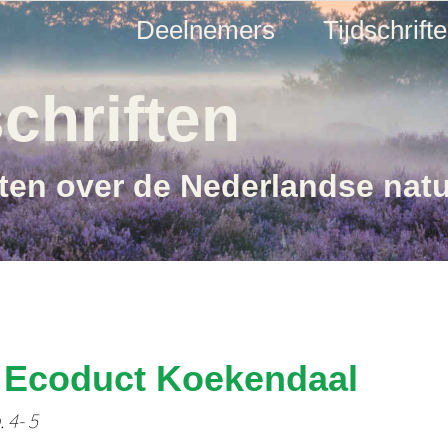
Deelnemers
Tijdschrift
chriften
ften over de Nederlandse nat
ng Ecoduct Koekendaal
 4- 5