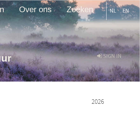
en
Over ons
Zoeken
NL
EN
uur
SIGN IN
2026