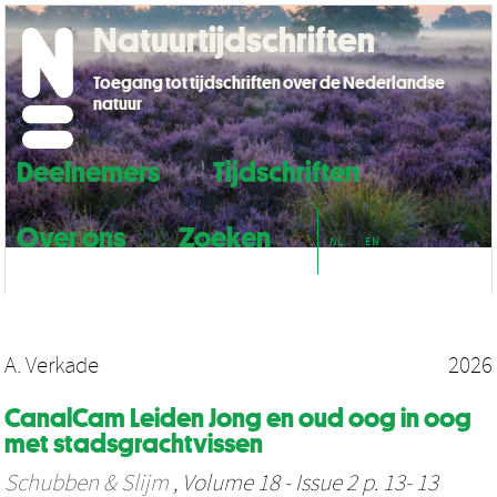
Natuurtijdschriften
Toegang tot tijdschriften over de Nederlandse
natuur
Deelnemers
Tijdschriften
Over ons
Zoeken
NL
EN
A. Verkade
2026
CanalCam Leiden Jong en oud oog in oog
met stadsgrachtvissen
Schubben & Slijm
, Volume 18 - Issue 2 p. 13- 13