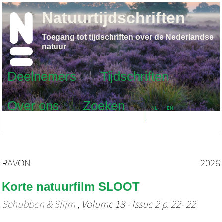
Natuurtijdschriften
Toegang tot tijdschriften over de Nederlandse
natuur
Deelnemers
Tijdschriften
Over ons
Zoeken
NL
EN
RAVON
2026
Korte natuurfilm SLOOT
Schubben & Slijm
, Volume 18 - Issue 2 p. 22- 22