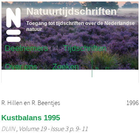
Natuurtijdschriften
Toegang tot tijdschriften over de Nederlandse
natuur
Deelnemers
Tijdschriften
Over ons
Zoeken
NL
EN
R. Hillen
en
R. Beentjes
1996
Kustbalans 1995
DUIN
, Volume 19 - Issue 3 p. 9- 11