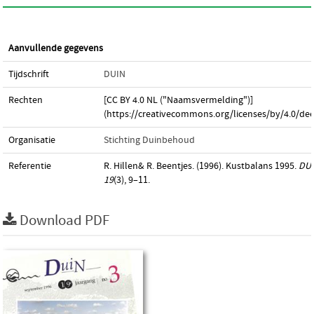
Aanvullende gegevens
Tijdschrift
DUIN
Rechten
[CC BY 4.0 NL ("Naamsvermelding")]
(https://creativecommons.org/licenses/by/4.0/dee
Organisatie
Stichting Duinbehoud
Referentie
R. Hillen& R. Beentjes. (1996). Kustbalans 1995.
DU
19
(3), 9–11.
Download PDF