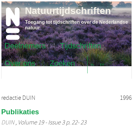
Natuurtijdschriften
Toegang tot tijdschriften over de Nederlandse
natuur
Deelnemers
Tijdschriften
Over ons
Zoeken
NL
EN
redactie DUIN
1996
Publikaties
DUIN
, Volume 19 - Issue 3 p. 22- 23