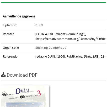
Aanvullende gegevens
Tijdschrift
DUIN
Rechten
[CC BY 4.0 NL ("Naamsvermelding")]
(https://creativecommons.org/licenses/by/4.0/dee
Organisatie
Stichting Duinbehoud
Referentie
redactie DUIN. (1996). Publikaties.
DUIN
,
19
(3), 22–
Download PDF