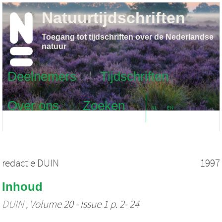
Natuurtijdschriften
Toegang tot tijdschriften over de Nederlandse
natuur
Deelnemers
Tijdschriften
Over ons
Zoeken
NL
EN
redactie DUIN
1997
Inhoud
DUIN
, Volume 20 - Issue 1 p. 2- 24