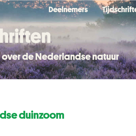
Deelnemers
Tijdschrif
hriften
en over de Nederlandse natuur
dse duinzoom