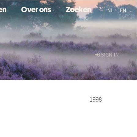
ten
Over ons
Zoeken
NL
EN
SIGN IN
1998