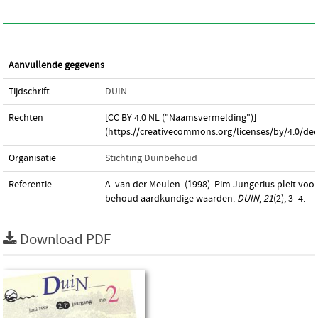
Aanvullende gegevens
Tijdschrift
DUIN
Rechten
[CC BY 4.0 NL ("Naamsvermelding")]
(https://creativecommons.org/licenses/by/4.0/dee
Organisatie
Stichting Duinbehoud
Referentie
A. van der Meulen. (1998). Pim Jungerius pleit voor
behoud aardkundige waarden.
DUIN
,
21
(2), 3–4.
Download PDF