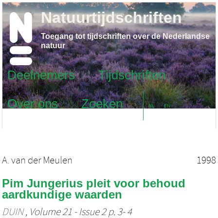
Natuurtijdschriften
Toegang tot tijdschriften over de Nederlandse
natuur
Deelnemers
Tijdschriften
Over ons
Zoeken
NL
EN
A. van der Meulen
1998
Pim Jungerius pleit voor behoud
aardkundige waarden
DUIN
, Volume 21 - Issue 2 p. 3- 4