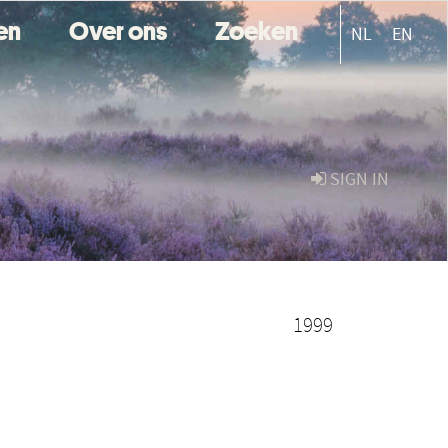
ten
Over ons
Zoeken
NL
EN
SIGN IN
1999