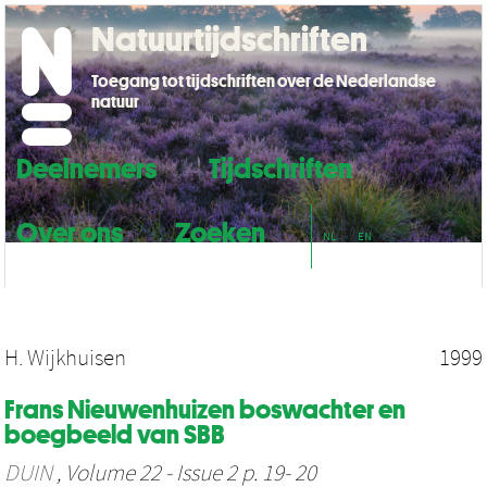
Natuurtijdschriften
Toegang tot tijdschriften over de Nederlandse
natuur
Deelnemers
Tijdschriften
Over ons
Zoeken
NL
EN
H. Wijkhuisen
1999
Frans Nieuwenhuizen boswachter en
boegbeeld van SBB
DUIN
, Volume 22 - Issue 2 p. 19- 20