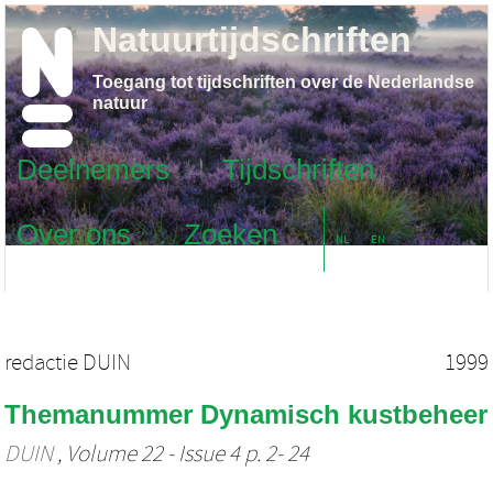
Natuurtijdschriften
Toegang tot tijdschriften over de Nederlandse
natuur
Deelnemers
Tijdschriften
Over ons
Zoeken
NL
EN
redactie DUIN
1999
Themanummer Dynamisch kustbeheer
DUIN
, Volume 22 - Issue 4 p. 2- 24