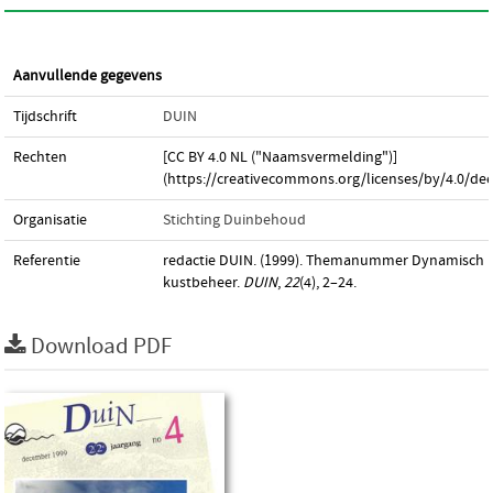
Aanvullende gegevens
Tijdschrift
DUIN
Rechten
[CC BY 4.0 NL ("Naamsvermelding")]
(https://creativecommons.org/licenses/by/4.0/dee
Organisatie
Stichting Duinbehoud
Referentie
redactie DUIN. (1999). Themanummer Dynamisch
kustbeheer.
DUIN
,
22
(4), 2–24.
Download PDF