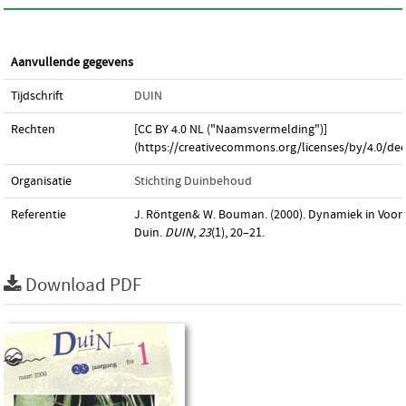
Aanvullende gegevens
Tijdschrift
DUIN
Rechten
[CC BY 4.0 NL ("Naamsvermelding")]
(https://creativecommons.org/licenses/by/4.0/dee
Organisatie
Stichting Duinbehoud
Referentie
J. Röntgen& W. Bouman. (2000). Dynamiek in Voor
Duin.
DUIN
,
23
(1), 20–21.
Download PDF