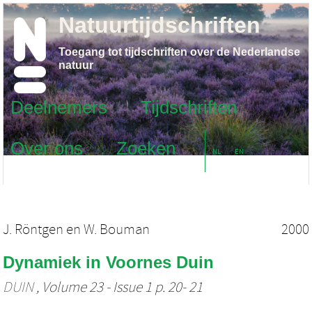
Natuurtijdschriften
Toegang tot tijdschriften over de Nederlandse
natuur
Deelnemers
Tijdschriften
Over ons
Zoeken
NL
EN
J. Röntgen
en
W. Bouman
2000
Dynamiek in Voornes Duin
DUIN
, Volume 23 - Issue 1 p. 20- 21