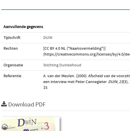
Aanvullende gegevens
Tijdschrift
DUIN
Rechten
[CC BY 4.0 NL ("Naamsvermelding")]
(https://creativecommons.org/licenses/by/4.0/dee
Organisatie
Stichting Duinbehoud
Referentie
A. van der Meulen. (2000). Afscheid van de voorzitte
een interview met Peter Cannegieter.
DUIN
,
23
(3), 
15.
Download PDF