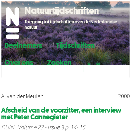
Natuurtijdschriften
Toegang tot tijdschriften over de Nederlandse
natuur
Deelnemers
Tijdschriften
Over ons
Zoeken
NL
EN
A. van der Meulen
2000
Afscheid van de voorzitter, een interview
met Peter Cannegieter
DUIN
, Volume 23 - Issue 3 p. 14- 15