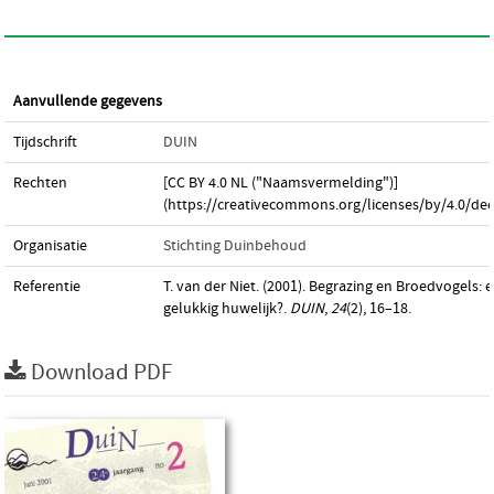
Aanvullende gegevens
Tijdschrift
DUIN
Rechten
[CC BY 4.0 NL ("Naamsvermelding")]
(https://creativecommons.org/licenses/by/4.0/dee
Organisatie
Stichting Duinbehoud
Referentie
T. van der Niet. (2001). Begrazing en Broedvogels: 
gelukkig huwelijk?.
DUIN
,
24
(2), 16–18.
Download PDF