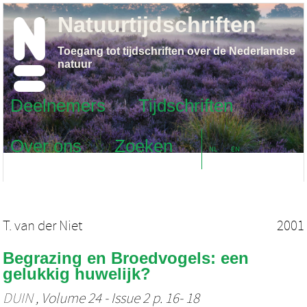
Natuurtijdschriften
Toegang tot tijdschriften over de Nederlandse
natuur
Deelnemers
Tijdschriften
Over ons
Zoeken
NL
EN
T. van der Niet
2001
Begrazing en Broedvogels: een
gelukkig huwelijk?
DUIN
, Volume 24 - Issue 2 p. 16- 18