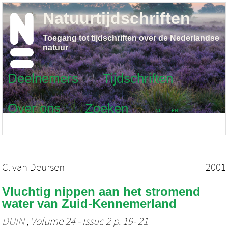
Natuurtijdschriften
Toegang tot tijdschriften over de Nederlandse
natuur
Deelnemers
Tijdschriften
Over ons
Zoeken
NL
EN
C. van Deursen
2001
Vluchtig nippen aan het stromend
water van Zuid-Kennemerland
DUIN
, Volume 24 - Issue 2 p. 19- 21