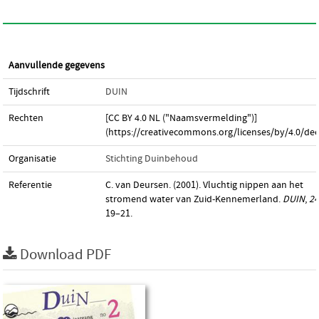
Aanvullende gegevens
Tijdschrift
DUIN
Rechten
[CC BY 4.0 NL ("Naamsvermelding")]
(https://creativecommons.org/licenses/by/4.0/dee
Organisatie
Stichting Duinbehoud
Referentie
C. van Deursen. (2001). Vluchtig nippen aan het
stromend water van Zuid-Kennemerland.
DUIN
,
24
19–21.
Download PDF