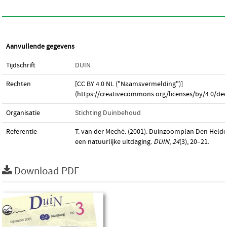
Aanvullende gegevens
Tijdschrift
DUIN
Rechten
[CC BY 4.0 NL ("Naamsvermelding")]
(https://creativecommons.org/licenses/by/4.0/dee
Organisatie
Stichting Duinbehoud
Referentie
T. van der Meché. (2001). Duinzoomplan Den Helde
een natuurlijke uitdaging.
DUIN
,
24
(3), 20–21.
Download PDF