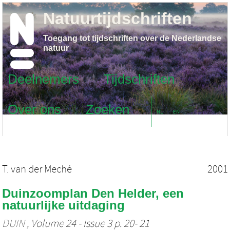
Natuurtijdschriften
Toegang tot tijdschriften over de Nederlandse
natuur
Deelnemers
Tijdschriften
Over ons
Zoeken
NL
EN
T. van der Meché
2001
Duinzoomplan Den Helder, een
natuurlijke uitdaging
DUIN
, Volume 24 - Issue 3 p. 20- 21