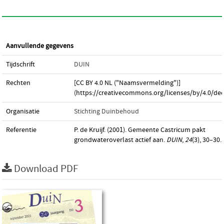
Aanvullende gegevens
Tijdschrift
DUIN
Rechten
[CC BY 4.0 NL ("Naamsvermelding")]
(https://creativecommons.org/licenses/by/4.0/dee
Organisatie
Stichting Duinbehoud
Referentie
P. de Kruijf. (2001). Gemeente Castricum pakt
grondwateroverlast actief aan.
DUIN
,
24
(3), 30–30.
Download PDF