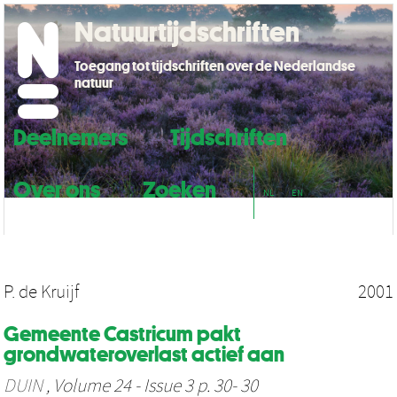
Natuurtijdschriften
Toegang tot tijdschriften over de Nederlandse
natuur
Deelnemers
Tijdschriften
Over ons
Zoeken
NL
EN
P. de Kruijf
2001
Gemeente Castricum pakt
grondwateroverlast actief aan
DUIN
, Volume 24 - Issue 3 p. 30- 30