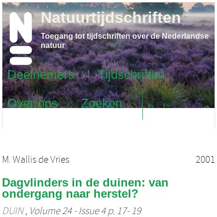
Natuurtijdschriften
Toegang tot tijdschriften over de Nederlandse
natuur
Deelnemers
Tijdschriften
Over ons
Zoeken
NL
EN
M. Wallis de Vries
2001
Dagvlinders in de duinen: van
ondergang naar herstel?
DUIN
, Volume 24 - Issue 4 p. 17- 19