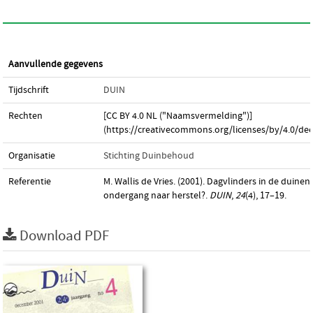
Aanvullende gegevens
Tijdschrift
DUIN
Rechten
[CC BY 4.0 NL ("Naamsvermelding")]
(https://creativecommons.org/licenses/by/4.0/dee
Organisatie
Stichting Duinbehoud
Referentie
M. Wallis de Vries. (2001). Dagvlinders in de duinen
ondergang naar herstel?.
DUIN
,
24
(4), 17–19.
Download PDF