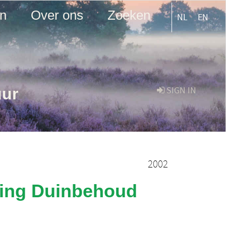
en
Over ons
Zoeken
NL
EN
uur
SIGN IN
2002
hting Duinbehoud