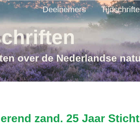
Deelnemers
Tijdschrift
chriften
ften over de Nederlandse nat
derend zand. 25 Jaar Stic