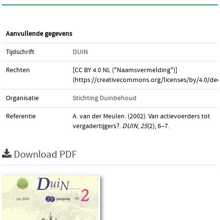
Aanvullende gegevens
Tijdschrift
DUIN
Rechten
[CC BY 4.0 NL ("Naamsvermelding")]
(https://creativecommons.org/licenses/by/4.0/dee
Organisatie
Stichting Duinbehoud
Referentie
A. van der Meulen. (2002). Van actievoerders tot
vergadertijgers?.
DUIN
,
25
(2), 6–7.
Download PDF