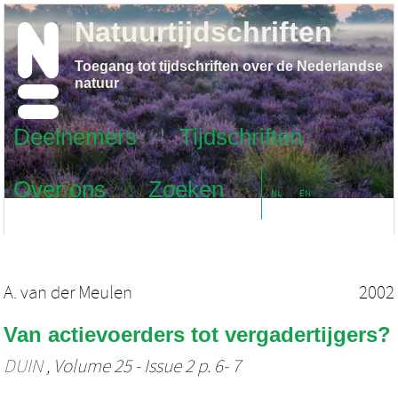
Natuurtijdschriften
Toegang tot tijdschriften over de Nederlandse
natuur
Deelnemers
Tijdschriften
Over ons
Zoeken
NL
EN
A. van der Meulen
2002
Van actievoerders tot vergadertijgers?
DUIN
, Volume 25 - Issue 2 p. 6- 7