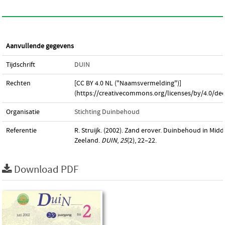
Aanvullende gegevens
Tijdschrift
DUIN
Rechten
[CC BY 4.0 NL ("Naamsvermelding")]
(https://creativecommons.org/licenses/by/4.0/dee
Organisatie
Stichting Duinbehoud
Referentie
R. Struijk. (2002). Zand erover. Duinbehoud in Midd
Zeeland.
DUIN
,
25
(2), 22–22.
Download PDF