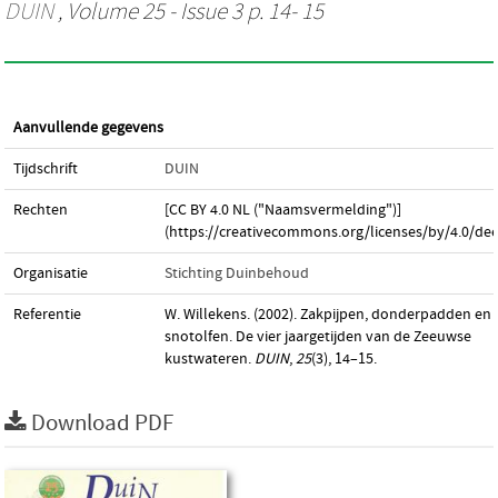
DUIN
, Volume 25 - Issue 3 p. 14- 15
Aanvullende gegevens
Tijdschrift
DUIN
Rechten
[CC BY 4.0 NL ("Naamsvermelding")]
(https://creativecommons.org/licenses/by/4.0/dee
Organisatie
Stichting Duinbehoud
Referentie
W. Willekens. (2002). Zakpijpen, donderpadden en
snotolfen. De vier jaargetijden van de Zeeuwse
kustwateren.
DUIN
,
25
(3), 14–15.
Download PDF