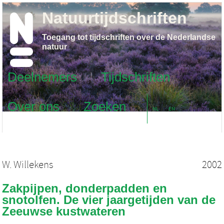
Natuurtijdschriften
Toegang tot tijdschriften over de Nederlandse
natuur
Deelnemers
Tijdschriften
Over ons
Zoeken
NL
EN
W. Willekens
2002
Zakpijpen, donderpadden en
snotolfen. De vier jaargetijden van de
Zeeuwse kustwateren