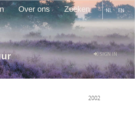
en
Over ons
Zoeken
NL
EN
uur
SIGN IN
2002