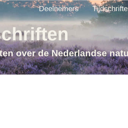
Deelnemers
Tijdschrift
chriften
ften over de Nederlandse nat