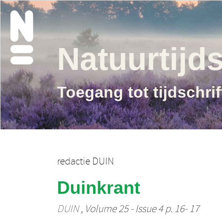
Natuurtijds
Toegang tot tijdschri
redactie DUIN
Duinkrant
DUIN
, Volume 25 - Issue 4 p. 16- 17