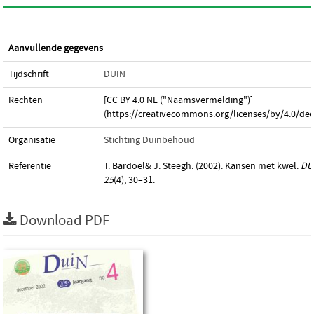
Aanvullende gegevens
Tijdschrift
DUIN
Rechten
[CC BY 4.0 NL ("Naamsvermelding")]
(https://creativecommons.org/licenses/by/4.0/dee
Organisatie
Stichting Duinbehoud
Referentie
T. Bardoel& J. Steegh. (2002). Kansen met kwel.
DU
25
(4), 30–31.
Download PDF