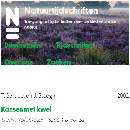
Natuurtijdschriften
Toegang tot tijdschriften over de Nederlandse
natuur
Deelnemers
Tijdschriften
Over ons
Zoeken
NL
EN
T. Bardoel
en
J. Steegh
2002
Kansen met kwel
DUIN
, Volume 25 - Issue 4 p. 30- 31