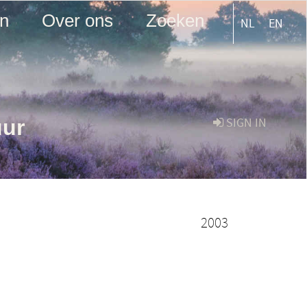
en
Over ons
Zoeken
NL
EN
uur
SIGN IN
2003