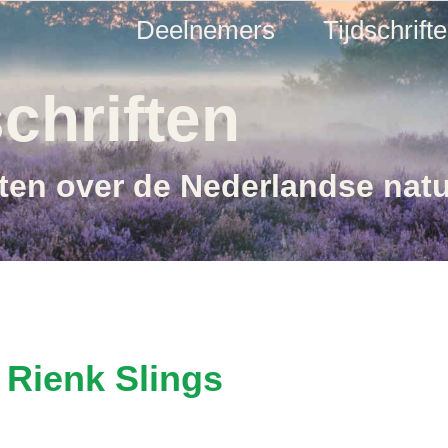
Deelnemers
Tijdschrift
chriften
ften over de Nederlandse nat
 Rienk Slings