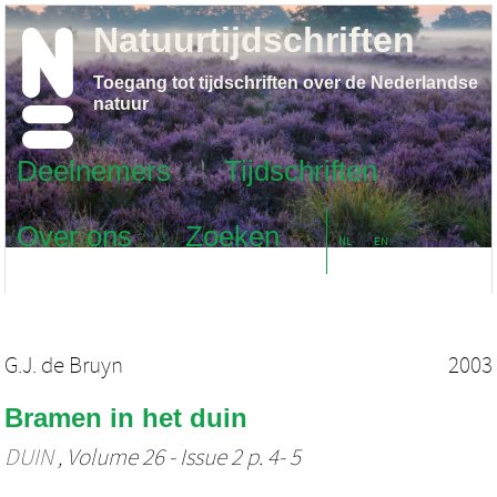
Natuurtijdschriften
Toegang tot tijdschriften over de Nederlandse
natuur
Deelnemers
Tijdschriften
Over ons
Zoeken
NL
EN
G.J. de Bruyn
2003
Bramen in het duin
DUIN
, Volume 26 - Issue 2 p. 4- 5