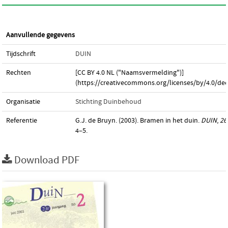
Aanvullende gegevens
Tijdschrift
DUIN
Rechten
[CC BY 4.0 NL ("Naamsvermelding")]
(https://creativecommons.org/licenses/by/4.0/dee
Organisatie
Stichting Duinbehoud
Referentie
G.J. de Bruyn. (2003). Bramen in het duin.
DUIN
,
26
4–5.
Download PDF