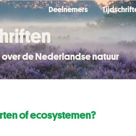
Deelnemers
Tijdschrif
hriften
en over de Nederlandse natuur
orten of ecosystemen?