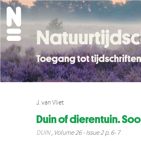
Natuurtijdsc
Toegang tot tijdschrift
J. van Vliet
Duin of dierentuin. So
DUIN
, Volume 26 - Issue 2 p. 6- 7