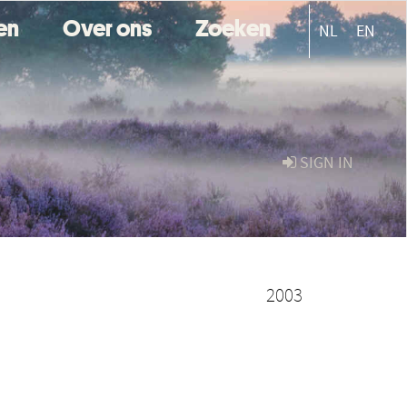
ten
Over ons
Zoeken
NL
EN
SIGN IN
2003