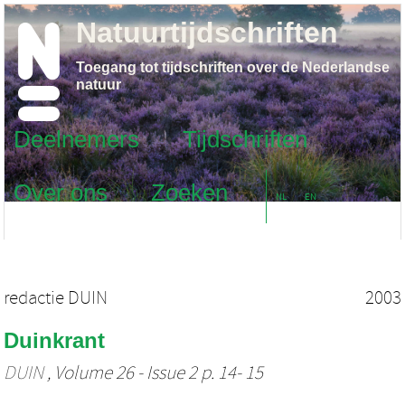
Natuurtijdschriften
Toegang tot tijdschriften over de Nederlandse
natuur
Deelnemers
Tijdschriften
Over ons
Zoeken
NL
EN
redactie DUIN
2003
Duinkrant
DUIN
, Volume 26 - Issue 2 p. 14- 15