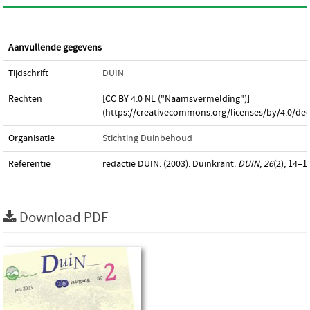
Aanvullende gegevens
Tijdschrift
DUIN
Rechten
[CC BY 4.0 NL ("Naamsvermelding")]
(https://creativecommons.org/licenses/by/4.0/dee
Organisatie
Stichting Duinbehoud
Referentie
redactie DUIN. (2003). Duinkrant.
DUIN
,
26
(2), 14–1
Download PDF