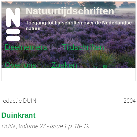
Natuurtijdschriften
Toegang tot tijdschriften over de Nederlandse
natuur
Deelnemers
Tijdschriften
Over ons
Zoeken
NL
EN
redactie DUIN
2004
Duinkrant
DUIN
, Volume 27 - Issue 1 p. 18- 19