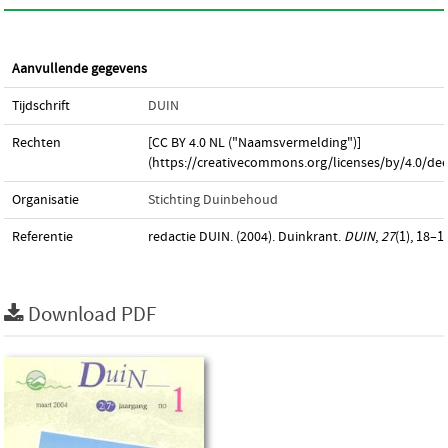
Aanvullende gegevens
Tijdschrift
DUIN
Rechten
[CC BY 4.0 NL ("Naamsvermelding")]
(https://creativecommons.org/licenses/by/4.0/dee
Organisatie
Stichting Duinbehoud
Referentie
redactie DUIN. (2004). Duinkrant.
DUIN
,
27
(1), 18–1
Download PDF