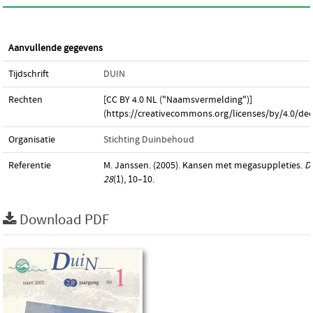
Aanvullende gegevens
Tijdschrift
DUIN
Rechten
[CC BY 4.0 NL ("Naamsvermelding")]
(https://creativecommons.org/licenses/by/4.0/dee
Organisatie
Stichting Duinbehoud
Referentie
M. Janssen. (2005). Kansen met megasuppleties.
D
28
(1), 10–10.
Download PDF