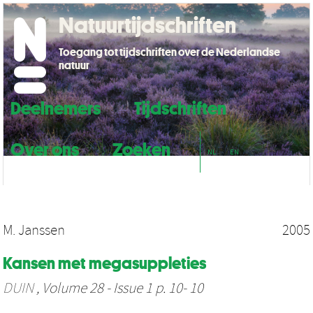
Natuurtijdschriften
Toegang tot tijdschriften over de Nederlandse
natuur
Deelnemers
Tijdschriften
Over ons
Zoeken
NL
EN
M. Janssen
2005
Kansen met megasuppleties
DUIN
, Volume 28 - Issue 1 p. 10- 10