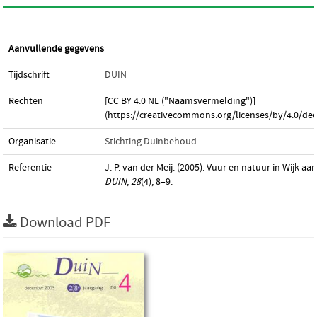
Aanvullende gegevens
Tijdschrift
DUIN
Rechten
[CC BY 4.0 NL ("Naamsvermelding")]
(https://creativecommons.org/licenses/by/4.0/dee
Organisatie
Stichting Duinbehoud
Referentie
J. P. van der Meij. (2005). Vuur en natuur in Wijk aan
DUIN
,
28
(4), 8–9.
Download PDF