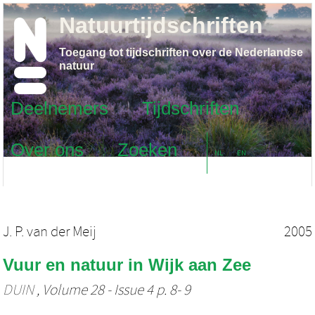
Natuurtijdschriften
Toegang tot tijdschriften over de Nederlandse
natuur
Deelnemers
Tijdschriften
Over ons
Zoeken
NL
EN
J. P. van der Meij
2005
Vuur en natuur in Wijk aan Zee
DUIN
, Volume 28 - Issue 4 p. 8- 9