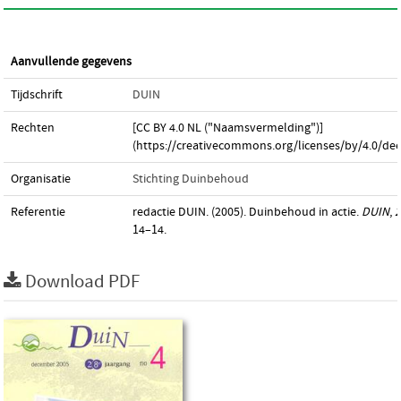
Aanvullende gegevens
Tijdschrift
DUIN
Rechten
[CC BY 4.0 NL ("Naamsvermelding")]
(https://creativecommons.org/licenses/by/4.0/dee
Organisatie
Stichting Duinbehoud
Referentie
redactie DUIN. (2005). Duinbehoud in actie.
DUIN
,
2
14–14.
Download PDF