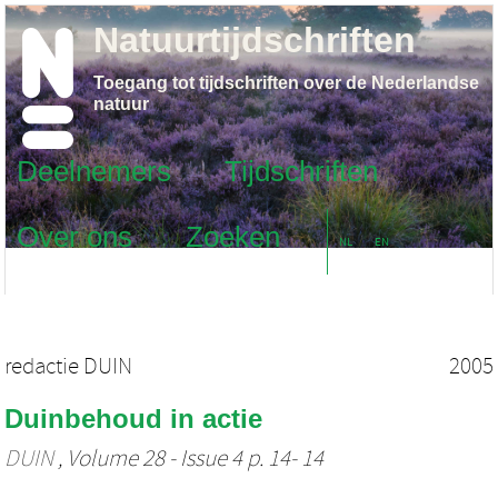
Natuurtijdschriften
Toegang tot tijdschriften over de Nederlandse
natuur
Deelnemers
Tijdschriften
Over ons
Zoeken
NL
EN
redactie DUIN
2005
Duinbehoud in actie
DUIN
, Volume 28 - Issue 4 p. 14- 14