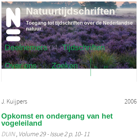
Natuurtijdschriften
Toegang tot tijdschriften over de Nederlandse
natuur
Deelnemers
Tijdschriften
Over ons
Zoeken
NL
EN
J. Kuijpers
2006
Opkomst en ondergang van het
vogeleiland
DUIN
, Volume 29 - Issue 2 p. 10- 11