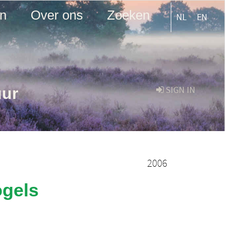
en
Over ons
Zoeken
NL
EN
uur
SIGN IN
2006
ogels