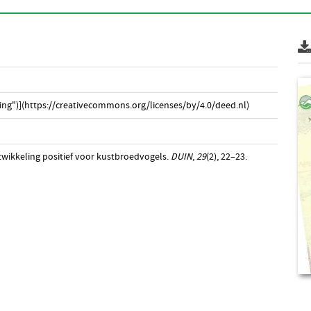
ng")](https://creativecommons.org/licenses/by/4.0/deed.nl)
twikkeling positief voor kustbroedvogels.
DUIN
,
29
(2), 22–23.