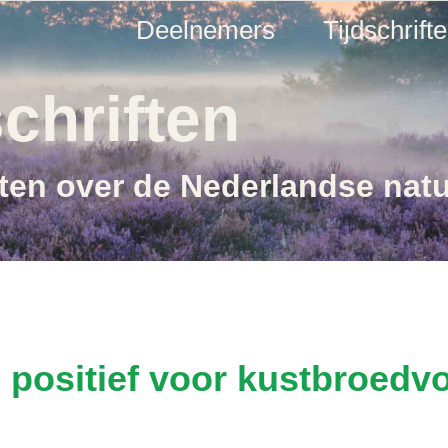
Deelnemers
Tijdschrift
chriften
ften over de Nederlandse nat
 positief voor kustbroedv