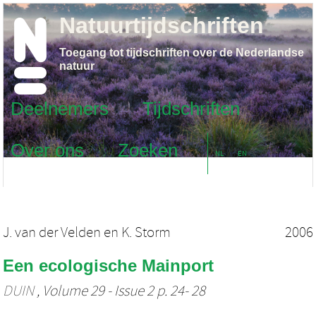
Natuurtijdschriften
Toegang tot tijdschriften over de Nederlandse
natuur
Deelnemers
Tijdschriften
Over ons
Zoeken
NL
EN
J. van der Velden
en
K. Storm
2006
Een ecologische Mainport
DUIN
, Volume 29 - Issue 2 p. 24- 28