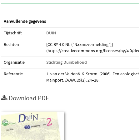
Aanvullende gegevens
Tijdschrift
DUIN
Rechten
[CC BY 4.0 NL ("Naamsvermelding")]
(https://creativecommons.org/licenses/by/4.0/dee
Organisatie
Stichting Duinbehoud
Referentie
J. van der Velden& K. Storm. (2006). Een ecologisc
Mainport.
DUIN
,
29
(2), 24–28.
Download PDF