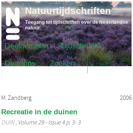
Natuurtijdschriften
Toegang tot tijdschriften over de Nederlandse
natuur
Deelnemers
Tijdschriften
Over ons
Zoeken
NL
EN
M. Zandberg
2006
Recreatie in de duinen
DUIN
, Volume 29 - Issue 4 p. 3- 3