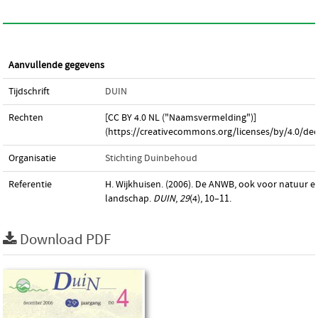
Aanvullende gegevens
Tijdschrift
DUIN
Rechten
[CC BY 4.0 NL ("Naamsvermelding")]
(https://creativecommons.org/licenses/by/4.0/dee
Organisatie
Stichting Duinbehoud
Referentie
H. Wijkhuisen. (2006). De ANWB, ook voor natuur e
landschap.
DUIN
,
29
(4), 10–11.
Download PDF