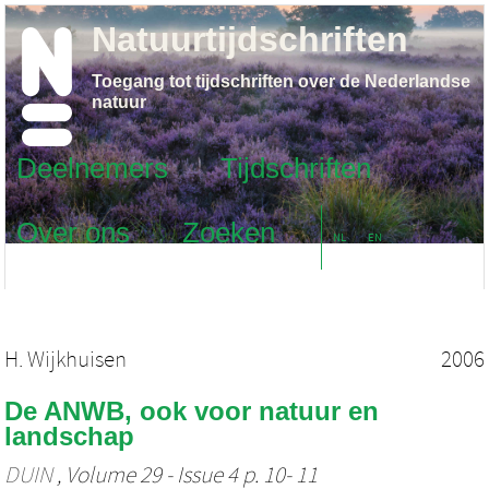
Natuurtijdschriften
Toegang tot tijdschriften over de Nederlandse
natuur
Deelnemers
Tijdschriften
Over ons
Zoeken
NL
EN
H. Wijkhuisen
2006
De ANWB, ook voor natuur en
landschap
DUIN
, Volume 29 - Issue 4 p. 10- 11