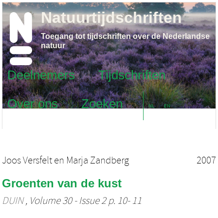
Natuurtijdschriften
Toegang tot tijdschriften over de Nederlandse
natuur
Deelnemers
Tijdschriften
Over ons
Zoeken
NL
EN
Joos Versfelt
en
Marja Zandberg
2007
Groenten van de kust
DUIN
, Volume 30 - Issue 2 p. 10- 11