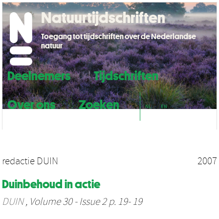
Natuurtijdschriften
Toegang tot tijdschriften over de Nederlandse
natuur
Deelnemers
Tijdschriften
Over ons
Zoeken
NL
EN
redactie DUIN
2007
Duinbehoud in actie
DUIN
, Volume 30 - Issue 2 p. 19- 19