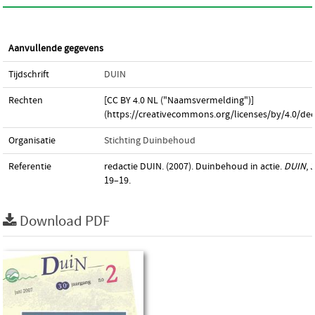
Aanvullende gegevens
Tijdschrift
DUIN
Rechten
[CC BY 4.0 NL ("Naamsvermelding")]
(https://creativecommons.org/licenses/by/4.0/dee
Organisatie
Stichting Duinbehoud
Referentie
redactie DUIN. (2007). Duinbehoud in actie.
DUIN
,
3
19–19.
Download PDF