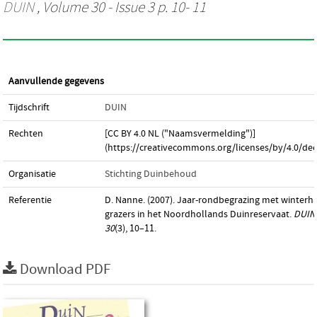
DUIN
, Volume 30 - Issue 3 p. 10- 11
Aanvullende gegevens
Tijdschrift
DUIN
Rechten
[CC BY 4.0 NL ("Naamsvermelding")]
(https://creativecommons.org/licenses/by/4.0/dee
Organisatie
Stichting Duinbehoud
Referentie
D. Nanne. (2007). Jaar-rondbegrazing met winterh
grazers in het Noordhollands Duinreservaat.
DUIN
30
(3), 10–11.
Download PDF