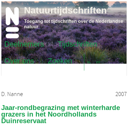
Natuurtijdschriften
Toegang tot tijdschriften over de Nederlandse
natuur
Deelnemers
Tijdschriften
Over ons
Zoeken
NL
EN
D. Nanne
2007
Jaar-rondbegrazing met winterharde
grazers in het Noordhollands
Duinreservaat