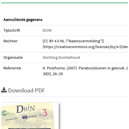
Aanvullende gegevens
Tijdschrift
DUIN
Rechten
[CC BY 4.0 NL ("Naamsvermelding")]
(https://creativecommons.org/licenses/by/4.0/dee
Organisatie
Stichting Duinbehoud
Referentie
H. Posthuma. (2007). Paraboolduinen in gebruik.
D
30
(3), 28–29.
Download PDF