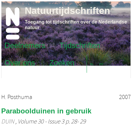
Natuurtijdschriften
Toegang tot tijdschriften over de Nederlandse
natuur
Deelnemers
Tijdschriften
Over ons
Zoeken
NL
EN
H. Posthuma
2007
Paraboolduinen in gebruik
DUIN
, Volume 30 - Issue 3 p. 28- 29