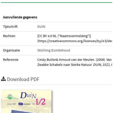
Aanvullende gegevens
Tijdschrift
DUIN
Rechten
[CC BY 4.0 NL ("Naamsvermelding")]
(https://creativecommons.org/licenses/by/4.0/dee
Organisatie
Stichting Duinbehoud
Referentie
Cindy Butler& Arnoud van der Meulen. (2008). Van
Zwakke Schakels naar Sterke Natuur.
DUIN
,
31
(1), 
Download PDF