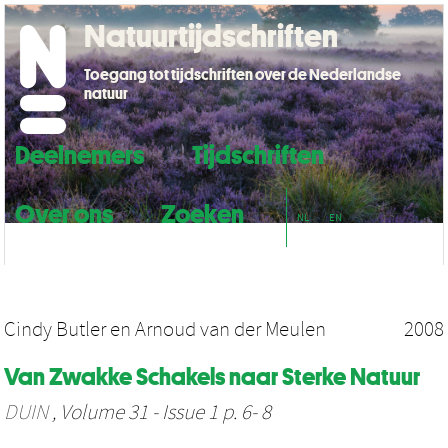
Natuurtijdschriften
Toegang tot tijdschriften over de Nederlandse
natuur
Deelnemers
Tijdschriften
Over ons
Zoeken
NL
EN
Cindy Butler
en
Arnoud van der Meulen
2008
Van Zwakke Schakels naar Sterke Natuur
DUIN
, Volume 31 - Issue 1 p. 6- 8