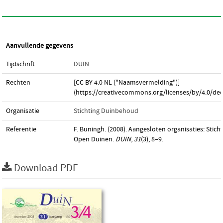
Aanvullende gegevens
Tijdschrift
DUIN
Rechten
[CC BY 4.0 NL ("Naamsvermelding")]
(https://creativecommons.org/licenses/by/4.0/dee
Organisatie
Stichting Duinbehoud
Referentie
F. Buningh. (2008). Aangesloten organisaties: Stich
Open Duinen.
DUIN
,
31
(3), 8–9.
Download PDF