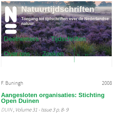
Natuurtijdschriften
Toegang tot tijdschriften over de Nederlandse
natuur
Deelnemers
Tijdschriften
Over ons
Zoeken
NL
EN
F. Buningh
2008
Aangesloten organisaties: Stichting
Open Duinen
DUIN
, Volume 31 - Issue 3 p. 8- 9