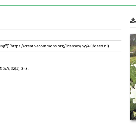
ng")](https://creativecommons.org/licenses/by/4.0/deed.nl)
DUIN
,
32
(1), 3–3.