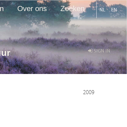
en
Over ons
Zoeken
NL
EN
uur
SIGN IN
2009