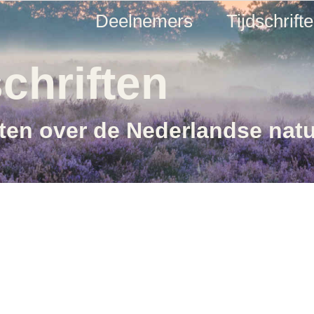
Deelnemers
Tijdschrift
chriften
ften over de Nederlandse nat