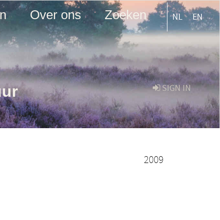
en
Over ons
Zoeken
NL
EN
uur
SIGN IN
2009