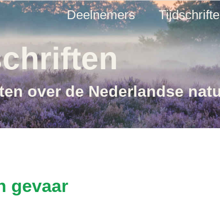
Deelnemers
Tijdschrift
chriften
ften over de Nederlandse nat
n gevaar