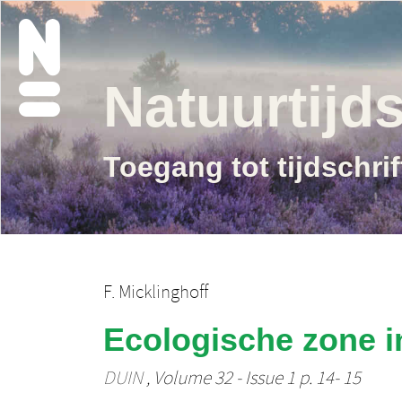
Natuurtijds
Toegang tot tijdschri
F. Micklinghoff
Ecologische zone i
DUIN
, Volume 32 - Issue 1 p. 14- 15